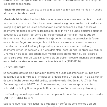
compañía de transporte. Una vez pasado ese plazo el comprador se hará cargo de
los gastos ocasionados.
-Envío de producto:
Los productos se repasan y se revisan totalmente en nuestro
almacén antes de su envío.
-Envío de bicicletas:
Las bicicletas se repasan y se revisan totalmente en nuestro
taller antes de su envío. Para hacer su envío más seguro se vuelven a introducir en
la caja original, por lo que es necesario en ciertas ocasiones y según modelos
desmontar la rueda delantera, los pedales, el sillín y en algunas bicicletas algunos
accesorios que llevan, así como girar o desmontar el manillar. Todo lo que se
desmonta se introduce también en la caja de forma segura para evitar daños en
estas piezas. Según modelos, en las bicicletas de carretera desmontaremos el
manillar, la rueda delantera y los pedales, y en las bicicletas de montaña,
desmontaremos los pedales y la rueda delantera, asegurando un embalaje seguro.
Una vez en su casa, sólo tendrá que montar estos elementos y su bici estará a
punto para poder ser utilizada, si tuviera algún problema con el montaje estaremos
encantados de atenderle en nuestra línea telefónica (954142326)
- DEVOLUCIONES:
Se considera devolución, y por algún motivo no queda satisfecho con su pedido y
desea que se le rembolse el importe del articulo, tiene un plazo de 14 días, a contar
desde la fecha de entrega del pedido, para devolverlo. (Según art. Art.71 del Real
Decreto Legislativo 1/2007, de 16 de Noviembre, por el que se aprueba el texto
refundido de la Ley General para la Defensa de los Consumidores y Usuarios).
Los Gastos generados por la devolución del producto correrán a cargo del comprador
(Art. 101.1 RDLg 1/2007).
Sólo tiene que hacernos llegar los productos en perfectas condiciones y en su