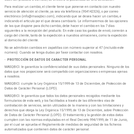
Para realizar un cambio, el cliente tiene que ponerse en contacto con nuestro
servicio de atención al cliente, ya sea vía telefónica (954142326), o por correo
electrónico (info@masqbici.com), indicando que se desea hacer un cambio, e
indicando el articulo por el que desea cambiarlo. Le informaremos de las opciones
de las que dispone para dicho cambio, debe hacer el cambio en los 7 días
siguientes a la recepción del producto. En este caso los gastos de envió, correrán a
cargo del cliente, tanto de la expedición a nuestros almacenes, como la expedición
al domicilio del cliente.
No se admitirán cambios en zapatillas con número superior al 47 (incluído este
número). Cuando se tenga dudas por favor contactar con nosotros.
-
PROTECCIÓN DE DATOS DE CARACTER PERSONAL
.
MASQBICI. le garantiza la confidencialidad de sus datos personales. Ninguno de los
datos que nos proporcione será compartido con organizaciones o empresas ajenas
a nosotros.
MASQBICI. cumple la Ley Orgánica 15/1999 de 13 de Diciembre, de Protección de
Datos de Carácter Personal (LOPD).
MASQBICI. le garantiza que todos los datos personales recogidos mediante los
formularios de esta web, y los facilitados a través de las diferentes vías de
contratación de servicios, serán utilizados de la manera y con las limitaciones y
derechos que otorga la Ley Orgánica 15/1999, de 13 de Diciembre, sobre Protección
de Datos de Carácter Personal (LOPD). El tratamiento y la gestión de estos datos
cumplen con las normas estipuladas en el Real Decreto 994/1999, de 11 de Junio,
por el cual se aprueba el Reglamento de medidas de seguridad de los ficheros
automatizados que contienen datos de carácter personal.