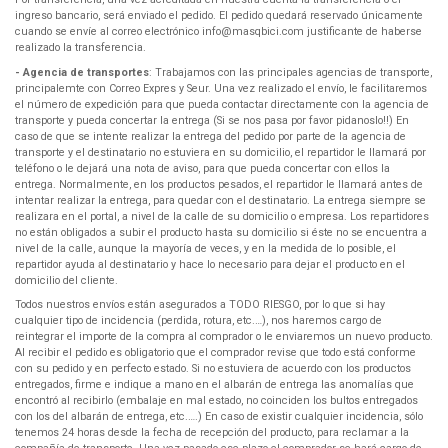
ingreso bancario, será enviado el pedido. El pedido quedará reservado únicamente
cuando se envíe al correo electrónico info@masqbici.com justificante de haberse
realizado la transferencia.
- Agencia de transportes
: Trabajamos con las principales agencias de transporte,
principalemte con Correo Expres y Seur. Una vez realizado el envío, le facilitaremos
el número de expedición para que pueda contactar directamente con la agencia de
transporte y pueda concertar la entrega (Si se nos pasa por favor pidanoslo!!) En
caso de que se intente realizar la entrega del pedido por parte de la agencia de
transporte y el destinatario no estuviera en su domicilio, el repartidor le llamará por
teléfono o le dejará una nota de aviso, para que pueda concertar con ellos la
entrega. Normalmente, en los productos pesados, el repartidor le llamará antes de
intentar realizar la entrega, para quedar con el destinatario. La entrega siempre se
realizara en el portal, a nivel de la calle de su domicilio o empresa. Los repartidores
no están obligados a subir el producto hasta su domicilio si éste no se encuentra a
nivel de la calle, aunque la mayoría de veces, y en la medida de lo posible, el
repartidor ayuda al destinatario y hace lo necesario para dejar el producto en el
domicilio del cliente.
Todos nuestros envíos están asegurados a TODO RIESGO, por lo que si hay
cualquier tipo de incidencia (perdida, rotura, etc.…), nos haremos cargo de
reintegrar el importe de la compra al comprador o le enviaremos un nuevo producto.
Al recibir el pedido es obligatorio que el comprador revise que todo está conforme
con su pedido y en perfecto estado. Si no estuviera de acuerdo con los productos
entregados, firme e indique a mano en el albarán de entrega las anomalías que
encontró al recibirlo (embalaje en mal estado, no coinciden los bultos entregados
con los del albarán de entrega, etc.….) En caso de existir cualquier incidencia, sólo
tenemos 24 horas desde la fecha de recepción del producto, para reclamar a la