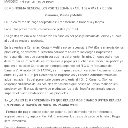
MASQBICI. (véase formas de pago)
COMO NORMA GENERAL LOS PORTES SERÁN GRATUITOS A PARTIR DE 50€.
Canarias, Ceuta y Melilla:
La única forma de pago aceptada es: Transferencia Bancaria y tarjeta.
Consultar previamente los costes de portes por mail.
Los gastos de envío se calcularán en función del peso y tamaño del envío y el pais
al cual se envía el producto.
En las ventas a Canarias, Ceuta y Melilla no se repercutirá IVA (En la mayoría de los
productos), no obstante el sistema aduanero aplicará las cargas impositivas
correspondientes que correrán por cuenta del cliente. En ningún caso podremos
determinar el importe de los impuestos a pagar por el cliente al recibir su pedido ya
que, en el caso de Canarias por ejemplo, depende del "I.G.C." y "aduanas de
Canarias". A modo ORIENTATIVO, y en ningún caso con carácter fijo, suelen cobrar
entre 15 y 30 EUROS por Derechos de Importación y Papeles Administrativos de
aduanas, además del porcentaje correspondiente al I.G.I.C. Canario. (No nos
responsabilizamos de las posibles variaciones que desde aduanas realicen sin
previo aviso). El plazo de envío de productos fuera de España península puede
superar el plazo establecido en los productos.
2.- ¿CUÁL ES EL PROCEDIMIENTO QUE REALIZAMOS CUANDO USTED REALIZA
UN PEDIDO A TRAVÉS DE NUESTRA PÁGINA WEB?
-
Formas de pago
: puede optar por pagar su pedido mediante transferencia,
ingreso bancario, tarjeta y Pay Pal. El envío en los casos de pago de tarjeta o Paypal
será inmediato.
Por transferencia, una vez acreditada en nuestra cuenta la transferencia o el