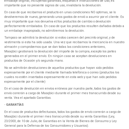
embalaje original, incluyendo garantías, etiquetas e instrucciones de uso, es
importante que no presente signos de uso, invalidaría la devolución.
En caso de que recibamos el producto en unas condiciones NO optimas, se lo
devolveremos de nuevo, generando unos gastos de envió a asumir por el cliente. Es
muy importante que nos devuelva el/los productos de cambio o devolución
perfectamente embalados. En caso de que los productos resulten dañados debido a
un embalaje inapropiado, no admitiremos la devolución.
Tampoco se admitirá la devolución si estos carecen del precinto original, y de
vestimenta si esta ha sido usada. Una vez que recibamos la mercancía en nuestro
almacén y comprobemos que se dan todas las condiciones anteriores,
Masqbici gestionará la devolución del importe de la compra, excepto los portes
generados en el primer envío. En ningún caso se aceptan devoluciones en
productos de Ocasión y/o segunda mano.
No se admitirán devoluciones de aquellos productos que hayan sido pedidos
expresamente por el cliente mediante llamada telefónica o correo (productos los
cuales no estén insertados expresamente en esta web y que han sido pedidos
expresamente por el cliente)
En el caso de devolución en envíos erróneos por nuestra parte, todos los gastos de
envío correrán a cargo de Masqbici durante el primer mes transcurrido desde su
venta. Vea el apartado Garantías.
-
GARANTÍAS
En el caso de productos defectuosos, todos los gastos de envío correrán a cargo de
Masqbici durante el primer mes transcurrido desde su venta Garantías (Ley,
23/2003, de 10 de Julio, de Garantías en la Venta de Bienes de Consumo y Ley
General para la Defensa de los Consumidores y Usuarios).