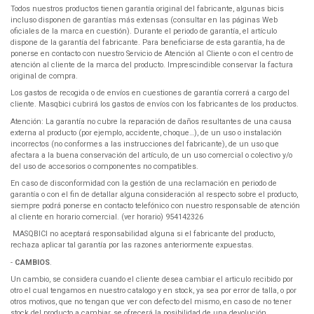
Todos nuestros productos tienen garantía original del fabricante, algunas bicis
incluso disponen de garantías más extensas (consultar en las páginas Web
oficiales de la marca en cuestión). Durante el periodo de garantía, el artículo
dispone de la garantía del fabricante. Para beneficiarse de esta garantía, ha de
ponerse en contacto con nuestro Servicio de Atención al Cliente o con el centro de
atención al cliente de la marca del producto. Imprescindible conservar la factura
original de compra.
Los gastos de recogida o de envíos en cuestiones de garantía correrá a cargo del
cliente. Masqbici cubrirá los gastos de envíos con los fabricantes de los productos.
Atención: La garantía no cubre la reparación de daños resultantes de una causa
externa al producto (por ejemplo, accidente, choque…), de un uso o instalación
incorrectos (no conformes a las instrucciones del fabricante), de un uso que
afectara a la buena conservación del artículo, de un uso comercial o colectivo y/o
del uso de accesorios o componentes no compatibles.
En caso de disconformidad con la gestión de una reclamación en periodo de
garantía o con el fin de detallar alguna consideración al respecto sobre el producto,
siempre podrá ponerse en contacto telefónico con nuestro responsable de atención
al cliente en horario comercial. (ver horario) 954142326
MASQBICI no aceptará responsabilidad alguna si el fabricante del producto,
rechaza aplicar tal garantía por las razones anteriormente expuestas.
-
CAMBIOS
.
Un cambio, se considera cuando el cliente desea cambiar el articulo recibido por
otro el cual tengamos en nuestro catalogo y en stock, ya sea por error de talla, o por
otros motivos, que no tengan que ver con defecto del mismo, en caso de no tener
stock del producto a cambiar, se ofrecerá la posibilidad de una devolución.