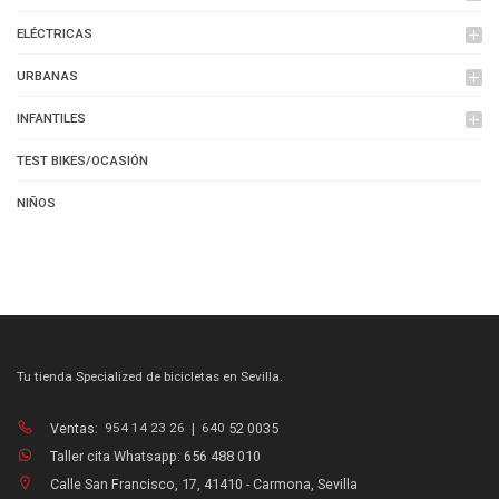
ELÉCTRICAS
add
URBANAS
add
INFANTILES
add
TEST BIKES/OCASIÓN
NIÑOS
Tu tienda Specialized de bicicletas en Sevilla.
Ventas:
954 14 23 26
|
640
52 0035
Taller cita Whatsapp: 656 488 010
Calle San Francisco, 17, 41410 - Carmona, Sevilla