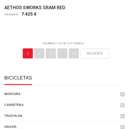
AETHOS SWORKS SRAM RED
7.425 €
13.500 €
Comprar
SHOWING 1-30 OF 317 ITEM(S)
1
2
3
…
11
SIGUIENTE
BICICLETAS
MONTAÑA
add
CARRETERA
add
TRIATHLON
add
GRAVEL
add