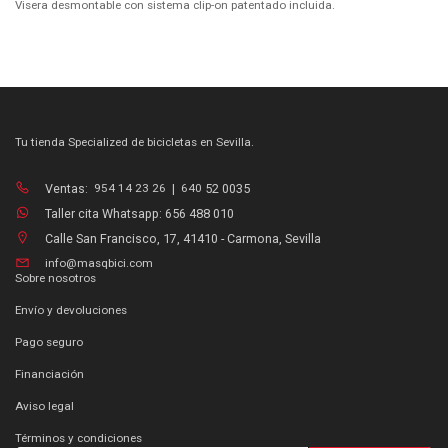
Visera desmontable con sistema clip-on patentado incluida.
Tu tienda Specialized de bicicletas en Sevilla.
Ventas:
954 14 23 26
|
640
52 0035
Taller cita Whatsapp: 656 488 010
Calle San Francisco, 17, 41410 - Carmona, Sevilla
info@masqbici.com
Sobre nosotros
Envío y devoluciones
Pago seguro
Financiación
Aviso legal
Términos y condiciones