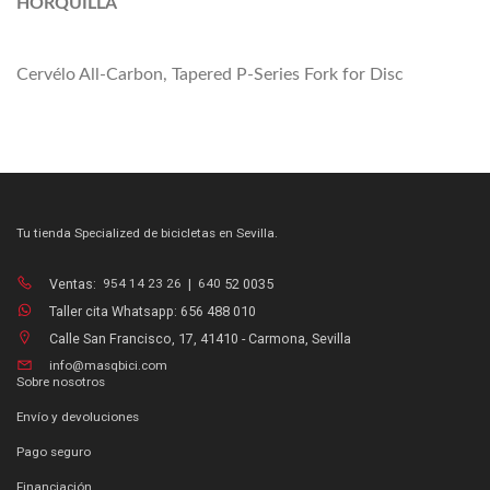
HORQUILLA
Cervélo All-Carbon, Tapered P-Series Fork for Disc
Tu tienda Specialized de bicicletas en Sevilla.
Ventas:
954 14 23 26
|
640
52 0035
Taller cita Whatsapp: 656 488 010
Calle San Francisco, 17, 41410 - Carmona, Sevilla
info@masqbici.com
Sobre nosotros
Envío y devoluciones
Pago seguro
Financiación