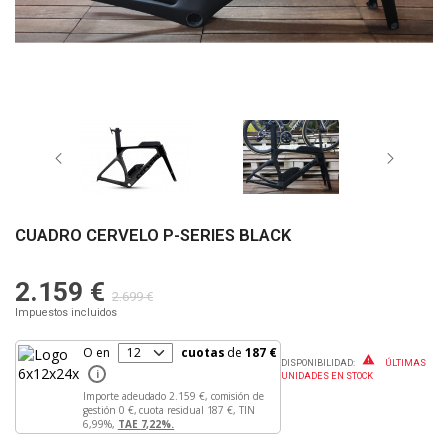
CUADRO CERVELO P-SERIES BLACK
2.159 €
2.699 €
Impuestos incluidos
O en
cuotas
de
187 €

DISPONIBILIDAD
:
ÚLTIMAS
i
UNIDADES EN STOCK
Importe adeudado
2.159 €,
comisión de
gestión
0 €,
cuota residual
187 €,
TIN
6,99%,
TAE
7,22%.