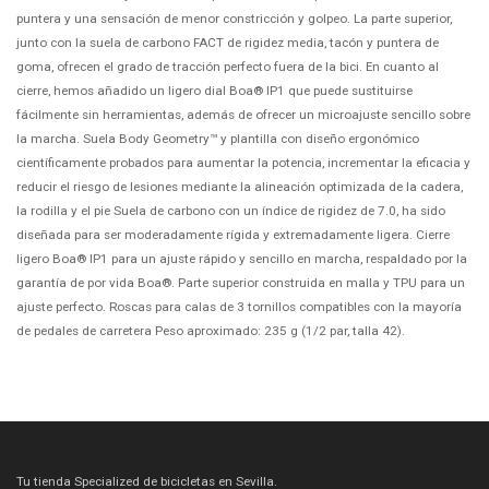
puntera y una sensación de menor constricción y golpeo. La parte superior,
junto con la suela de carbono FACT de rigidez media, tacón y puntera de
goma, ofrecen el grado de tracción perfecto fuera de la bici. En cuanto al
cierre, hemos añadido un ligero dial Boa® IP1 que puede sustituirse
fácilmente sin herramientas, además de ofrecer un microajuste sencillo sobre
la marcha. Suela Body Geometry™ y plantilla con diseño ergonómico
científicamente probados para aumentar la potencia, incrementar la eficacia y
reducir el riesgo de lesiones mediante la alineación optimizada de la cadera,
la rodilla y el pie Suela de carbono con un índice de rigidez de 7.0, ha sido
diseñada para ser moderadamente rígida y extremadamente ligera. Cierre
ligero Boa® IP1 para un ajuste rápido y sencillo en marcha, respaldado por la
garantía de por vida Boa®. Parte superior construida en malla y TPU para un
ajuste perfecto. Roscas para calas de 3 tornillos compatibles con la mayoría
de pedales de carretera Peso aproximado: 235 g (1/2 par, talla 42).
Tu tienda Specialized de bicicletas en Sevilla.